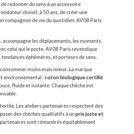
 de redonner du sens à un accessoire
 fondateur choisit, à 50 ans, de créer une
un compagnon de vie du quotidien. AV08 Paris
rfum, accompagne les déplacements, les moments
 avec celui qui le porte. AV08 Paris revendique
es tendances éphémères, et porteurs de sens.
 de consommer moins mais mieux. La marque
act environnemental :
coton biologique certifié
douce, fluide et isolante. Chaque chèche est
onsable.
 textile. Les ateliers partenaires respectent des
oposer des chèches qualitatifs à un
prix juste et
les partenaires sont rémunérés équitablement