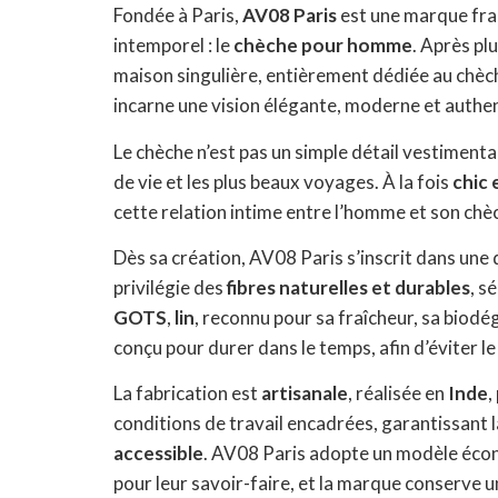
Fondée à Paris,
AV08 Paris
est une marque fra
intemporel : le
chèche pour homme
. Après pl
maison singulière, entièrement dédiée au chèc
incarne une vision élégante, moderne et authen
Le chèche n’est pas un simple détail vestiment
de vie et les plus beaux voyages. À la fois
chic
cette relation intime entre l’homme et son ch
Dès sa création, AV08 Paris s’inscrit dans un
privilégie des
fibres naturelles et durables
, s
GOTS
,
lin
, reconnu pour sa fraîcheur, sa biodég
conçu pour durer dans le temps, afin d’éviter 
La fabrication est
artisanale
, réalisée en
Inde
,
conditions de travail encadrées, garantissant l
accessible
. AV08 Paris adopte un modèle économ
pour leur savoir-faire, et la marque conserve