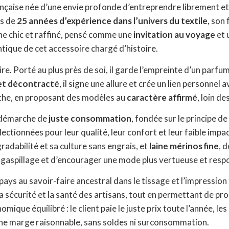
nçaise née d’une envie profonde d’entreprendre librement et
us de
25 années d’expérience dans l’univers du textile
, son
he chic et raffiné, pensé comme une
invitation au voyage
et 
tique de cet accessoire chargé d’histoire.
aire. Porté au plus près de soi, il garde l’empreinte d’un pa
 et décontracté
, il signe une allure et crée un lien personnel
èche, en proposant des modèles au
caractère affirmé
, loin d
e démarche de
juste consommation
, fondée sur le principe
électionnées pour leur qualité, leur confort et leur faible imp
radabilité et sa culture sans engrais, et
laine mérinos fine
, 
le gaspillage et d’encourager une mode plus vertueuse et resp
 pays au savoir-faire ancestral dans le tissage et l’impression
a sécurité et la santé des artisans, tout en permettant de pr
ique équilibré : le client paie le juste prix toute l’année, 
 une marge raisonnable, sans soldes ni surconsommation.