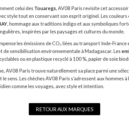
tamment celui des
Touaregs
, AV08 Paris revisite cet accesso
vec style tout en conservant son esprit originel. Les couleurs
BAY
, hommage aux traditions indigo et aux symboliques forte
 singulières, inspirées par les paysages et cultures du monde.
ompense les émissions de CO₂ liées au transport Inde-Franc
 de sensibilisation environnementale à Madagascar. Les
em
ecyclables ou en plastique recyclé à 100 %, papier de soie bio
, AV08 Paris trouve naturellement sa place parmi une sélect
e et le sens. Les chèches AV08 Paris s’adressent aux hommes à
idien comme les voyages, avec style et intention.
RETOUR AUX MARQUES