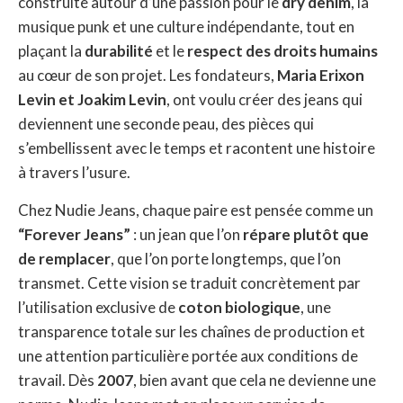
construite autour d’une passion pour le
dry denim
, la
musique punk et une culture indépendante, tout en
plaçant la
durabilité
et le
respect des droits humains
au cœur de son projet. Les fondateurs,
Maria Erixon
Levin et Joakim Levin
, ont voulu créer des jeans qui
deviennent une seconde peau, des pièces qui
s’embellissent avec le temps et racontent une histoire
à travers l’usure.
Chez Nudie Jeans, chaque paire est pensée comme un
“Forever Jeans”
: un jean que l’on
répare plutôt que
de remplacer
, que l’on porte longtemps, que l’on
transmet. Cette vision se traduit concrètement par
l’utilisation exclusive de
coton biologique
, une
transparence totale sur les chaînes de production et
une attention particulière portée aux conditions de
travail. Dès
2007
, bien avant que cela ne devienne une